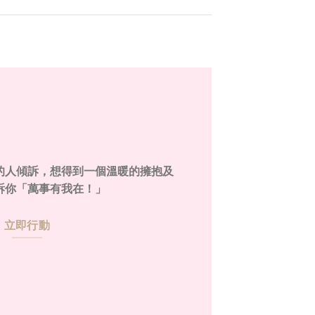
的人傾訴，想得到一個溫暖的擁抱及
訴你「萬事有我在！」
立即行動